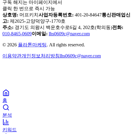
구독 해지는 마이페이지에서
클릭 한 번으로 즉시 가능
상호명:
머프키치
사업자등록번호:
401-20-84647
통신판매업신
고:
제2025-고양덕양구-1770호
주소:
경기도 의왕시 백운호수로6길 4, 202호(학의동)
전화:
010-8465-0609
이메일:
lhs0609c@naver.com
© 2026
플라톤마케팅
. All rights reserved.
이용약관
개인정보처리방침
lhs0609c@naver.com
홈
분석
키워드