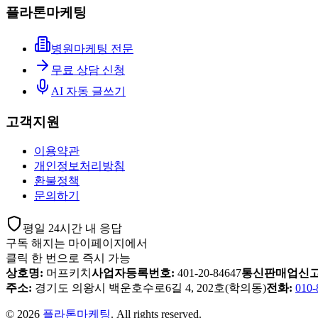
플라톤마케팅
병원마케팅 전문
무료 상담 신청
AI 자동 글쓰기
고객지원
이용약관
개인정보처리방침
환불정책
문의하기
평일 24시간 내 응답
구독 해지는 마이페이지에서
클릭 한 번으로 즉시 가능
상호명:
머프키치
사업자등록번호:
401-20-84647
통신판매업신고
주소:
경기도 의왕시 백운호수로6길 4, 202호(학의동)
전화:
010-
© 2026
플라톤마케팅
. All rights reserved.