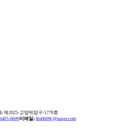
:
제2025-고양덕양구-1770호
8465-0609
이메일:
lhs0609c@naver.com